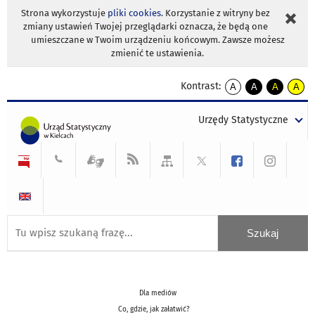
Strona wykorzystuje
pliki cookies
. Korzystanie z witryny bez
zmiany ustawień Twojej przeglądarki oznacza, że będą one
umieszczane w Twoim urządzeniu końcowym. Zawsze możesz
zmienić te ustawienia.
Kontrast:
A
A
A
A
kontrast
kontrast
kontrast
kontra
domyślny
biały
żółty
czarny
Urzędy Statystyczne
tekst
tekst
tekst
na
na
na
czarnym
czarnym
żółtym
Dla mediów
Co, gdzie, jak załatwić?