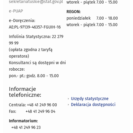
sekretariatuskie@stat.gov.pl
wtorek - piątek 7.00 - 15.00
e-PUAP
REGON:
poniedziałek 7.00 - 18.00
e-Doręczenia:
wtorek - piątek 7.00 - 15.00
AE:PL-97139-46357-FGUIH-16
Infolinia Statystyczna: 22 279
99 99
(opłata zgodna z taryfą
operatora)
Konsultanci są dostępni w dni
robocze:
pon.- pt.: godz. 8.00 - 15.00
Informacje
telefoniczne:
Urzędy statystyczne
Deklaracja dostępności
Centrala: +48 41 249 96 00
Fax:
+48 41 249 96 04
Informatorium:
+48 41 249 96 23