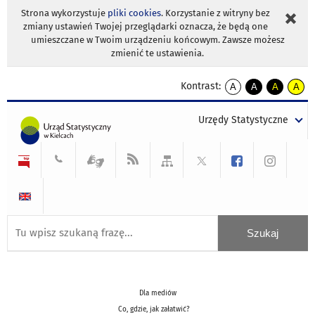
Strona wykorzystuje
pliki cookies
. Korzystanie z witryny bez
zmiany ustawień Twojej przeglądarki oznacza, że będą one
umieszczane w Twoim urządzeniu końcowym. Zawsze możesz
zmienić te ustawienia.
Kontrast:
A
A
A
A
kontrast
kontrast
kontrast
kontra
domyślny
biały
żółty
czarny
Urzędy Statystyczne
tekst
tekst
tekst
na
na
na
czarnym
czarnym
żółtym
Dla mediów
Co, gdzie, jak załatwić?