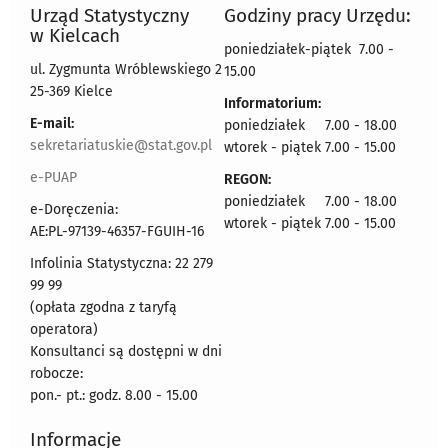
Urząd Statystyczny
Godziny pracy Urzędu:
w Kielcach
poniedziałek-piątek 7.00 -
ul. Zygmunta Wróblewskiego 2
15.00
25-369 Kielce
Informatorium:
E-mail:
poniedziałek 7.00 - 18.00
sekretariatuskie@stat.gov.pl
wtorek - piątek 7.00 - 15.00
e-PUAP
REGON:
poniedziałek 7.00 - 18.00
e-Doręczenia:
wtorek - piątek 7.00 - 15.00
AE:PL-97139-46357-FGUIH-16
Infolinia Statystyczna: 22 279
99 99
(opłata zgodna z taryfą
operatora)
Konsultanci są dostępni w dni
robocze:
pon.- pt.: godz. 8.00 - 15.00
Informacje