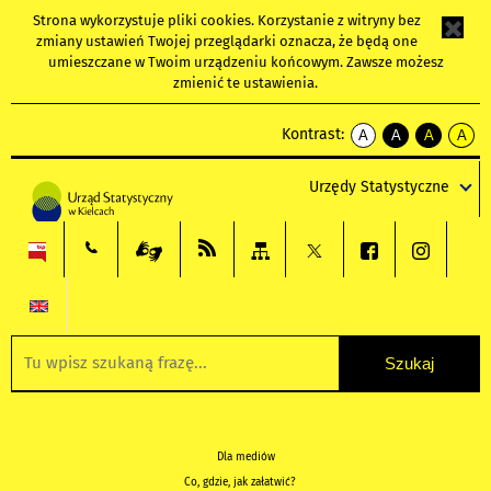
Strona wykorzystuje
pliki cookies
. Korzystanie z witryny bez
zmiany ustawień Twojej przeglądarki oznacza, że będą one
umieszczane w Twoim urządzeniu końcowym. Zawsze możesz
zmienić te ustawienia.
Kontrast:
A
A
A
A
kontrast
kontrast
kontrast
kontra
domyślny
biały
żółty
czarny
Urzędy Statystyczne
tekst
tekst
tekst
na
na
na
czarnym
czarnym
żółtym
Dla mediów
Co, gdzie, jak załatwić?