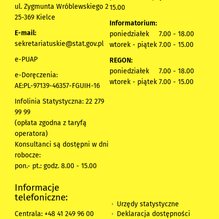
ul. Zygmunta Wróblewskiego 2
15.00
25-369 Kielce
Informatorium:
E-mail:
poniedziałek 7.00 - 18.00
sekretariatuskie@stat.gov.pl
wtorek - piątek 7.00 - 15.00
e-PUAP
REGON:
poniedziałek 7.00 - 18.00
e-Doręczenia:
wtorek - piątek 7.00 - 15.00
AE:PL-97139-46357-FGUIH-16
Infolinia Statystyczna: 22 279
99 99
(opłata zgodna z taryfą
operatora)
Konsultanci są dostępni w dni
robocze:
pon.- pt.: godz. 8.00 - 15.00
Informacje
telefoniczne:
Urzędy statystyczne
Deklaracja dostępności
Centrala: +48 41 249 96 00