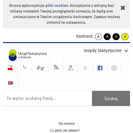
Strona wykorzystuje
pliki cookies
. Korzystanie z witryny bez
zmiany ustawień Twojej przeglądarki oznacza, że będą one
umieszczane w Twoim urządzeniu końcowym. Zawsze możesz
zmienić te ustawienia.
Kontrast:
A
A
A
A
kontrast
kontrast
kontrast
kontra
domyślny
biały
żółty
czarny
Urzędy Statystyczne
tekst
tekst
tekst
na
na
na
czarnym
czarnym
żółtym
Dla mediów
Co, gdzie, jak załatwić?