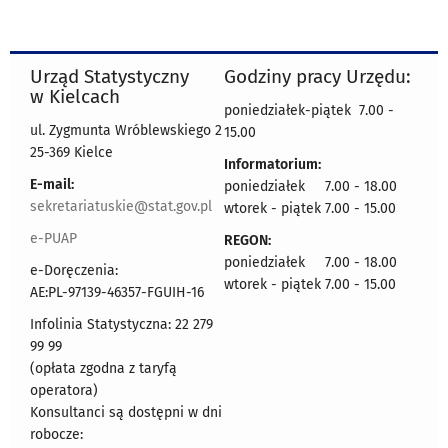
Urząd Statystyczny
Godziny pracy Urzędu:
w Kielcach
poniedziałek-piątek 7.00 -
ul. Zygmunta Wróblewskiego 2
15.00
25-369 Kielce
Informatorium:
E-mail:
poniedziałek 7.00 - 18.00
sekretariatuskie@stat.gov.pl
wtorek - piątek 7.00 - 15.00
e-PUAP
REGON:
poniedziałek 7.00 - 18.00
e-Doręczenia:
wtorek - piątek 7.00 - 15.00
AE:PL-97139-46357-FGUIH-16
Infolinia Statystyczna: 22 279
99 99
(opłata zgodna z taryfą
operatora)
Konsultanci są dostępni w dni
robocze: