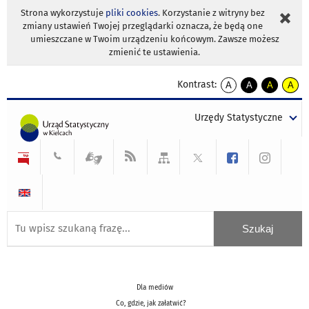
Strona wykorzystuje
pliki cookies
. Korzystanie z witryny bez
zmiany ustawień Twojej przeglądarki oznacza, że będą one
umieszczane w Twoim urządzeniu końcowym. Zawsze możesz
zmienić te ustawienia.
Kontrast:
A
A
A
A
kontrast
kontrast
kontrast
kontra
domyślny
biały
żółty
czarny
Urzędy Statystyczne
tekst
tekst
tekst
na
na
na
czarnym
czarnym
żółtym
Dla mediów
Co, gdzie, jak załatwić?