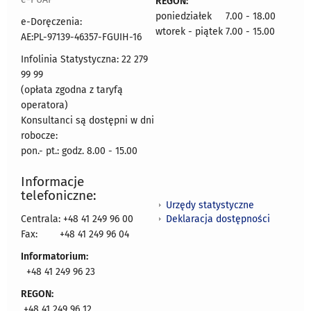
REGON:
poniedziałek 7.00 - 18.00
e-Doręczenia:
wtorek - piątek 7.00 - 15.00
AE:PL-97139-46357-FGUIH-16
Infolinia Statystyczna: 22 279
99 99
(opłata zgodna z taryfą
operatora)
Konsultanci są dostępni w dni
robocze:
pon.- pt.: godz. 8.00 - 15.00
Informacje
telefoniczne:
Urzędy statystyczne
Deklaracja dostępności
Centrala: +48 41 249 96 00
Fax:
+48 41 249 96 04
Informatorium:
+48 41 249 96 23
REGON:
+48 41 249 96 12