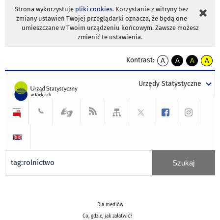
Strona wykorzystuje
pliki cookies
. Korzystanie z witryny bez
zmiany ustawień Twojej przeglądarki oznacza, że będą one
umieszczane w Twoim urządzeniu końcowym. Zawsze możesz
zmienić te ustawienia.
Kontrast:
A
A
A
A
kontrast
kontrast
kontrast
kontra
domyślny
biały
żółty
czarny
Urzędy Statystyczne
tekst
tekst
tekst
na
na
na
czarnym
czarnym
żółtym
Dla mediów
Co, gdzie, jak załatwić?