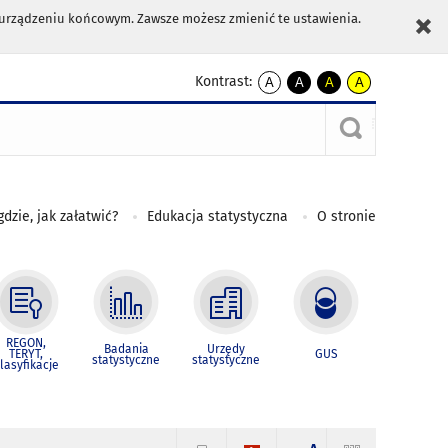
m urządzeniu końcowym. Zawsze możesz zmienić te ustawienia.
Kontrast:
A
A
A
A
kontrast
kontrast
kontrast
kontrast
domyślny
biały
żółty
czarny
tekst
tekst
tekst
na
na
na
czarnym
czarnym
żółtym
gdzie, jak załatwić?
Edukacja statystyczna
O stronie
REGON,
Badania
Urzędy
TERYT,
GUS
statystyczne
statystyczne
lasyfikacje