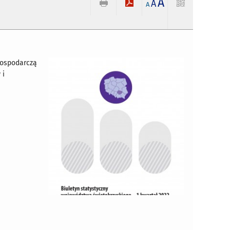
A
1
A
A
gospodarczą
 i