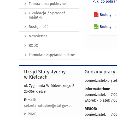
Pliki do pobra
Zamówienia publiczne
Likwidacja / Sprzedaż
Biuletyn 
majątku
Dostępność
Biuletyn 
Newsletter
RODO
Formularz zapytania o dane
Urząd Statystyczny
Godziny pracy
w Kielcach
poniedziałek-piątek
ul. Zygmunta Wróblewskiego 2
Informatorium:
25-369 Kielce
poniedziałek 7.00
E-mail:
wtorek - piątek 7.00
sekretariatuskie@stat.gov.pl
REGON:
e-PUAP
poniedziałek 7.00