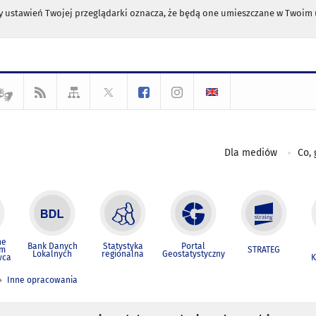
any ustawień Twojej przeglądarki oznacza, że będą one umieszczane w Twoi
Dla mediów
Co, 
ne
Bank Danych
Statystyka
Portal
um
STRATEG
Lokalnych
regionalna
Geostatystyczny
wca
K
Inne opracowania