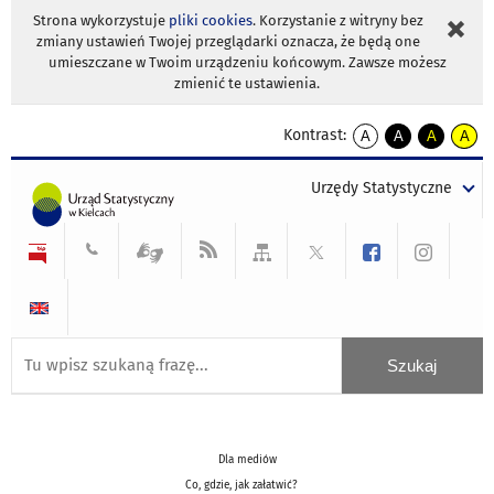
Strona wykorzystuje
pliki cookies
. Korzystanie z witryny bez
zmiany ustawień Twojej przeglądarki oznacza, że będą one
umieszczane w Twoim urządzeniu końcowym. Zawsze możesz
zmienić te ustawienia.
Kontrast:
A
A
A
A
kontrast
kontrast
kontrast
kontra
domyślny
biały
żółty
czarny
Urzędy Statystyczne
tekst
tekst
tekst
na
na
na
czarnym
czarnym
żółtym
Dla mediów
Co, gdzie, jak załatwić?