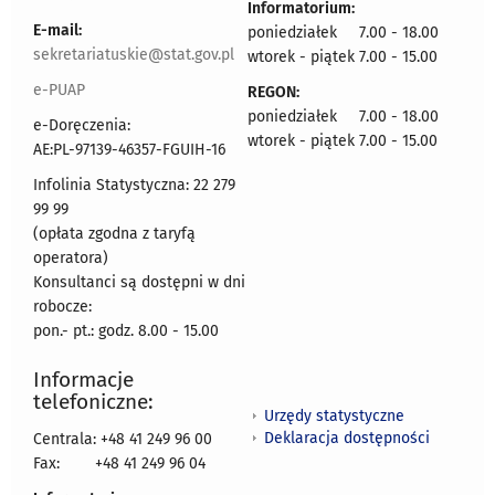
Informatorium:
E-mail:
poniedziałek 7.00 - 18.00
sekretariatuskie@stat.gov.pl
wtorek - piątek 7.00 - 15.00
e-PUAP
REGON:
poniedziałek 7.00 - 18.00
e-Doręczenia:
wtorek - piątek 7.00 - 15.00
AE:PL-97139-46357-FGUIH-16
Infolinia Statystyczna: 22 279
99 99
(opłata zgodna z taryfą
operatora)
Konsultanci są dostępni w dni
robocze:
pon.- pt.: godz. 8.00 - 15.00
Informacje
telefoniczne:
Urzędy statystyczne
Deklaracja dostępności
Centrala: +48 41 249 96 00
Fax:
+48 41 249 96 04