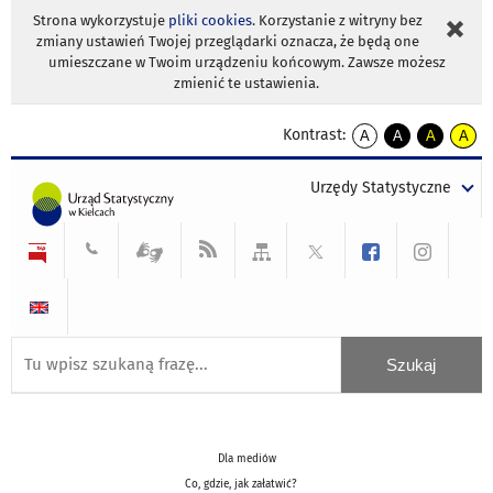
Strona wykorzystuje
pliki cookies
. Korzystanie z witryny bez
zmiany ustawień Twojej przeglądarki oznacza, że będą one
umieszczane w Twoim urządzeniu końcowym. Zawsze możesz
zmienić te ustawienia.
Kontrast:
A
A
A
A
kontrast
kontrast
kontrast
kontra
domyślny
biały
żółty
czarny
Urzędy Statystyczne
tekst
tekst
tekst
na
na
na
czarnym
czarnym
żółtym
Dla mediów
Co, gdzie, jak załatwić?