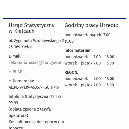
Urząd Statystyczny
Godziny pracy Urzędu:
w Kielcach
poniedziałek-piątek 7.00 -
ul. Zygmunta Wróblewskiego 2
15.00
25-369 Kielce
Informatorium:
E-mail:
poniedziałek 7.00 - 18.00
sekretariatuskie@stat.gov.pl
wtorek - piątek 7.00 - 15.00
e-PUAP
REGON:
poniedziałek 7.00 - 18.00
e-Doręczenia:
wtorek - piątek 7.00 - 15.00
AE:PL-97139-46357-FGUIH-16
Infolinia Statystyczna: 22 279
99 99
(opłata zgodna z taryfą
operatora)
Konsultanci są dostępni w dni
robocze: