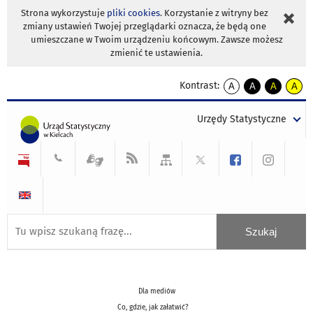
Strona wykorzystuje
pliki cookies
. Korzystanie z witryny bez
zmiany ustawień Twojej przeglądarki oznacza, że będą one
umieszczane w Twoim urządzeniu końcowym. Zawsze możesz
zmienić te ustawienia.
Kontrast:
A
A
A
A
kontrast
kontrast
kontrast
kontra
domyślny
biały
żółty
czarny
Urzędy Statystyczne
tekst
tekst
tekst
na
na
na
czarnym
czarnym
żółtym
Dla mediów
Co, gdzie, jak załatwić?