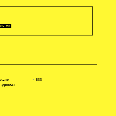
0.53 MB
tyczne
ESS
stępności