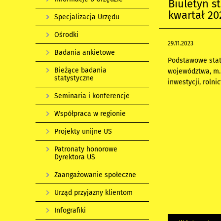
Biuletyn s
kwartał 20
Specjalizacja Urzędu
Ośrodki
29.11.2023
Badania ankietowe
Podstawowe stat
Bieżące badania
województwa, m.i
statystyczne
inwestycji, roln
Seminaria i konferencje
Współpraca w regionie
Projekty unijne US
Patronaty honorowe
Dyrektora US
Zaangażowanie społeczne
Urząd przyjazny klientom
Infografiki