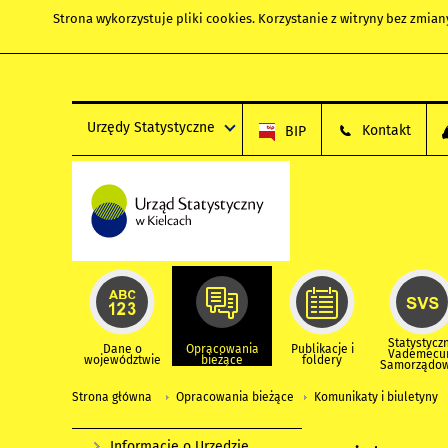
Strona wykorzystuje
pliki cookies
. Korzystanie z witryny bez zmi
Urzędy Statystyczne
Kontakt
BIP
Statystycz
Dane o
Opracowania
Publikacje i
Vademec
województwie
bieżące
foldery
Samorządo
Strona główna
Opracowania bieżące
Komunikaty i biuletyny
Informacje o Urzędzie