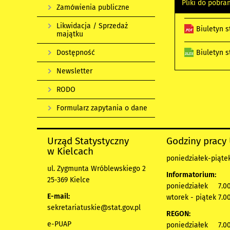
Pliki do pobra
Zamówienia publiczne
Likwidacja / Sprzedaż
Biuletyn 
majątku
Dostępność
Biuletyn s
Newsletter
RODO
Formularz zapytania o dane
Urząd Statystyczny
Godziny pracy
w Kielcach
poniedziałek-piątek
ul. Zygmunta Wróblewskiego 2
Informatorium:
25-369 Kielce
poniedziałek 7.00
E-mail:
wtorek - piątek 7.00
sekretariatuskie@stat.gov.pl
REGON:
e-PUAP
poniedziałek 7.00