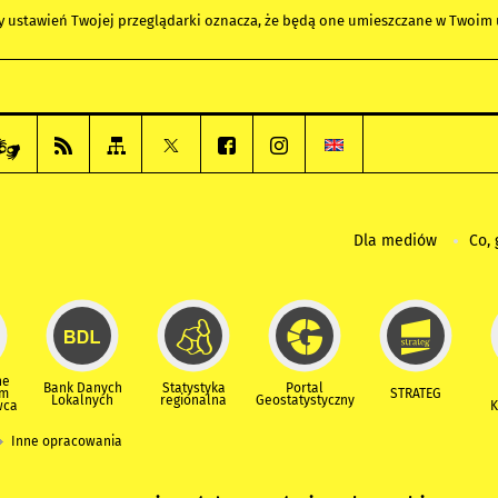
any ustawień Twojej przeglądarki oznacza, że będą one umieszczane w Twoi
Dla mediów
Co, 
ne
Bank Danych
Statystyka
Portal
um
STRATEG
Lokalnych
regionalna
Geostatystyczny
wca
K
Inne opracowania