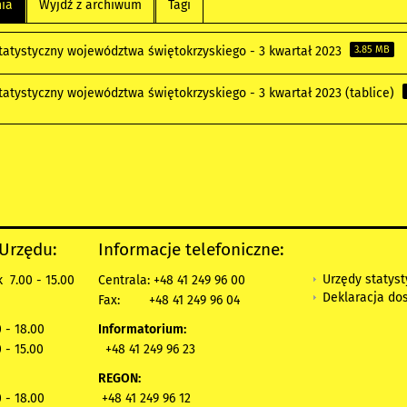
nia
Wyjdź z archiwum
Tagi
statystyczny województwa świętokrzyskiego - 3 kwartał 2023
3.85 MB
tatystyczny województwa świętokrzyskiego - 3 kwartał 2023 (tablice)
 Urzędu:
Informacje telefoniczne:
Urzędy statys
 7.00 - 15.00
Centrala: +48 41 249 96 00
Deklaracja do
Fax:
+48 41 249 96 04
 - 18.00
Informatorium:
 - 15.00
+48 41 249 96 23
REGON:
 - 18.00
+48 41 249 96 12