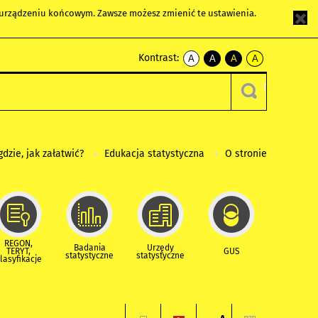
m urządzeniu końcowym. Zawsze możesz zmienić te ustawienia.
Kontrast:
A
A
A
A
kontrast
kontrast
kontrast
kontrast
domyślny
biały
żółty
czarny
tekst
tekst
tekst
na
na
na
czarnym
czarnym
żółtym
gdzie, jak załatwić?
Edukacja statystyczna
O stronie
REGON,
Badania
Urzędy
TERYT,
GUS
statystyczne
statystyczne
lasyfikacje