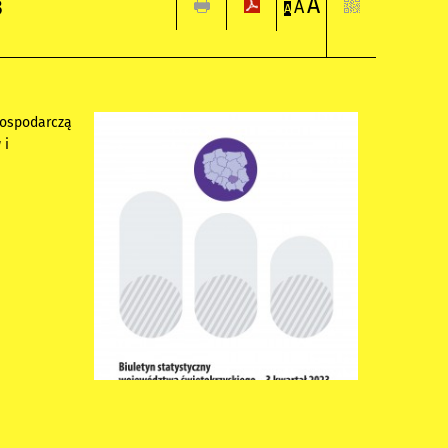
A
3
A
A
gospodarczą
 i