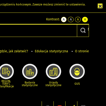
m urządzeniu końcowym. Zawsze możesz zmienić te ustawienia.
Kontrast:
A
A
A
A
kontrast
kontrast
kontrast
kontrast
domyślny
biały
żółty
czarny
tekst
tekst
tekst
na
na
na
czarnym
czarnym
żółtym
gdzie, jak załatwić?
Edukacja statystyczna
O stronie
REGON,
Badania
Urzędy
TERYT,
GUS
statystyczne
statystyczne
lasyfikacje