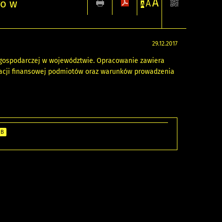
A
go w
A
A
29.12.2017
i gospodarczej w województwie. Opracowanie zawiera
tuacji finansowej podmiotów oraz warunków prowadzenia
MB