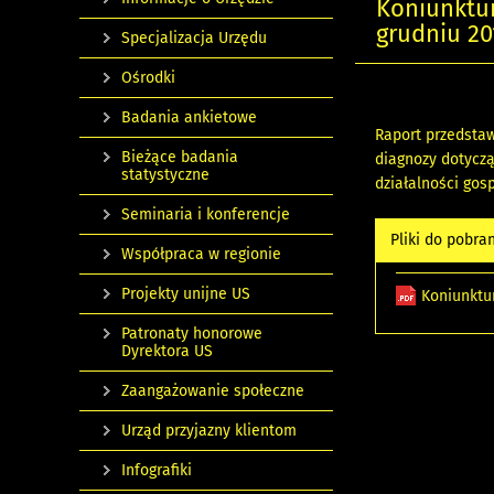
Koniunktu
grudniu 201
Specjalizacja Urzędu
Ośrodki
Badania ankietowe
Raport przedstaw
Bieżące badania
diagnozy dotyczą
statystyczne
działalności gos
Seminaria i konferencje
Pliki do pobra
Współpraca w regionie
Projekty unijne US
Koniunktu
Patronaty honorowe
Dyrektora US
Zaangażowanie społeczne
Urząd przyjazny klientom
Infografiki