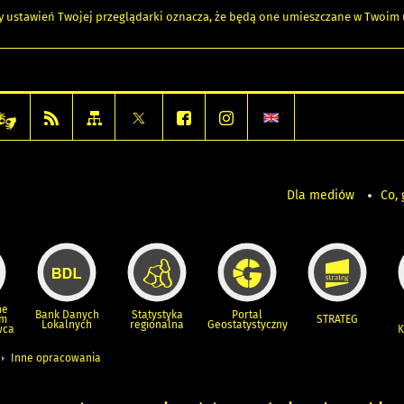
any ustawień Twojej przeglądarki oznacza, że będą one umieszczane w Twoi
Dla mediów
Co, 
ne
Bank Danych
Statystyka
Portal
um
STRATEG
Lokalnych
regionalna
Geostatystyczny
wca
K
Inne opracowania