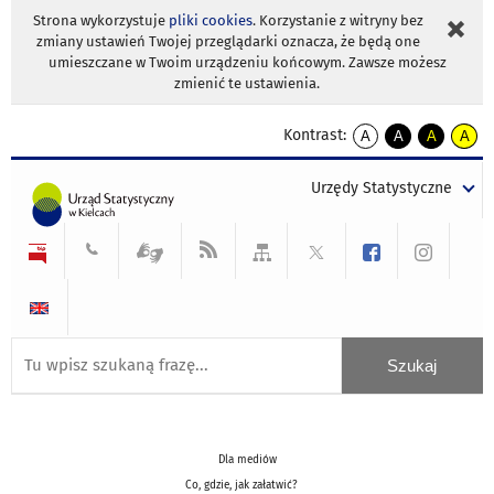
Strona wykorzystuje
pliki cookies
. Korzystanie z witryny bez
zmiany ustawień Twojej przeglądarki oznacza, że będą one
umieszczane w Twoim urządzeniu końcowym. Zawsze możesz
zmienić te ustawienia.
Kontrast:
A
A
A
A
kontrast
kontrast
kontrast
kontra
domyślny
biały
żółty
czarny
Urzędy Statystyczne
tekst
tekst
tekst
na
na
na
czarnym
czarnym
żółtym
Dla mediów
Co, gdzie, jak załatwić?