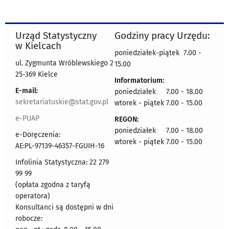
Urząd Statystyczny
Godziny pracy Urzędu:
w Kielcach
poniedziałek-piątek 7.00 -
ul. Zygmunta Wróblewskiego 2
15.00
25-369 Kielce
Informatorium:
E-mail:
poniedziałek 7.00 - 18.00
sekretariatuskie@stat.gov.pl
wtorek - piątek 7.00 - 15.00
e-PUAP
REGON:
poniedziałek 7.00 - 18.00
e-Doręczenia:
wtorek - piątek 7.00 - 15.00
AE:PL-97139-46357-FGUIH-16
Infolinia Statystyczna: 22 279
99 99
(opłata zgodna z taryfą
operatora)
Konsultanci są dostępni w dni
robocze: