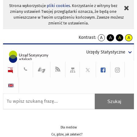
Strona wykorzystuje
pliki cookies
. Korzystanie z witryny bez
zmiany ustawień Twojej przeglądarki oznacza, że będą one
umieszczane w Twoim urządzeniu końcowym. Zawsze możesz
zmienić te ustawienia.
Kontrast:
A
A
A
A
kontrast
kontrast
kontrast
kontra
domyślny
biały
żółty
czarny
Urzędy Statystyczne
tekst
tekst
tekst
na
na
na
czarnym
czarnym
żółtym
Dla mediów
Co, gdzie, jak załatwić?