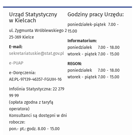
Urząd Statystyczny
Godziny pracy Urzędu:
w Kielcach
poniedziałek-piątek 7.00 -
ul. Zygmunta Wróblewskiego 2
15.00
25-369 Kielce
Informatorium:
E-mail:
poniedziałek 7.00 - 18.00
sekretariatuskie@stat.gov.pl
wtorek - piątek 7.00 - 15.00
e-PUAP
REGON:
poniedziałek 7.00 - 18.00
e-Doręczenia:
wtorek - piątek 7.00 - 15.00
AE:PL-97139-46357-FGUIH-16
Infolinia Statystyczna: 22 279
99 99
(opłata zgodna z taryfą
operatora)
Konsultanci są dostępni w dni
robocze:
pon.- pt.: godz. 8.00 - 15.00