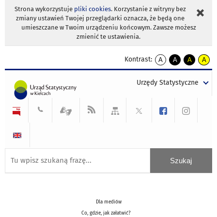
Strona wykorzystuje
pliki cookies
. Korzystanie z witryny bez
zmiany ustawień Twojej przeglądarki oznacza, że będą one
umieszczane w Twoim urządzeniu końcowym. Zawsze możesz
zmienić te ustawienia.
Kontrast:
A
A
A
A
kontrast
kontrast
kontrast
kontra
domyślny
biały
żółty
czarny
Urzędy Statystyczne
tekst
tekst
tekst
na
na
na
czarnym
czarnym
żółtym
Dla mediów
Co, gdzie, jak załatwić?