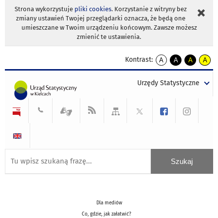
Strona wykorzystuje
pliki cookies
. Korzystanie z witryny bez
zmiany ustawień Twojej przeglądarki oznacza, że będą one
umieszczane w Twoim urządzeniu końcowym. Zawsze możesz
zmienić te ustawienia.
Kontrast:
A
A
A
A
kontrast
kontrast
kontrast
kontra
domyślny
biały
żółty
czarny
Urzędy Statystyczne
tekst
tekst
tekst
na
na
na
czarnym
czarnym
żółtym
Dla mediów
Co, gdzie, jak załatwić?