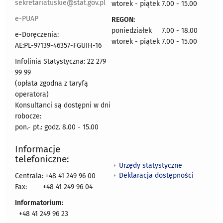
sekretariatuskie@stat.gov.pl
wtorek - piątek 7.00 - 15.00
e-PUAP
REGON:
poniedziałek 7.00 - 18.00
e-Doręczenia:
wtorek - piątek 7.00 - 15.00
AE:PL-97139-46357-FGUIH-16
Infolinia Statystyczna: 22 279
99 99
(opłata zgodna z taryfą
operatora)
Konsultanci są dostępni w dni
robocze:
pon.- pt.: godz. 8.00 - 15.00
Informacje
telefoniczne:
Urzędy statystyczne
Deklaracja dostępności
Centrala: +48 41 249 96 00
Fax:
+48 41 249 96 04
Informatorium:
+48 41 249 96 23