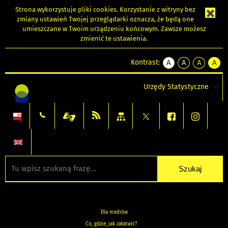
Strona wykorzystuje
pliki cookies
. Korzystanie z witryny bez
zmiany ustawień Twojej przeglądarki oznacza, że będą one
umieszczane w Twoim urządzeniu końcowym. Zawsze możesz
zmienić te ustawienia.
Kontrast:
A
A
A
A
kontrast
kontrast
kontrast
kontra
domyślny
biały
żółty
czarny
Urzędy Statystyczne
tekst
tekst
tekst
na
na
na
czarnym
czarnym
żółtym
Dla mediów
Co, gdzie, jak załatwić?