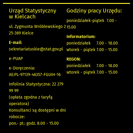
Urząd Statystyczny
Godziny pracy Urzędu:
w Kielcach
poniedziałek-piątek 7.00 -
ul. Zygmunta Wróblewskiego 2
15.00
25-369 Kielce
Informatorium:
E-mail:
poniedziałek 7.00 - 18.00
sekretariatuskie@stat.gov.pl
wtorek - piątek 7.00 - 15.00
e-PUAP
REGON:
poniedziałek 7.00 - 18.00
e-Doręczenia:
wtorek - piątek 7.00 - 15.00
AE:PL-97139-46357-FGUIH-16
Infolinia Statystyczna: 22 279
99 99
(opłata zgodna z taryfą
operatora)
Konsultanci są dostępni w dni
robocze:
pon.- pt.: godz. 8.00 - 15.00