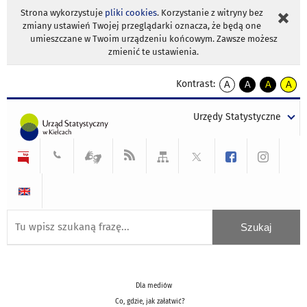
Strona wykorzystuje
pliki cookies
. Korzystanie z witryny bez
zmiany ustawień Twojej przeglądarki oznacza, że będą one
umieszczane w Twoim urządzeniu końcowym. Zawsze możesz
zmienić te ustawienia.
Kontrast:
A
A
A
A
kontrast
kontrast
kontrast
kontra
domyślny
biały
żółty
czarny
Urzędy Statystyczne
tekst
tekst
tekst
na
na
na
czarnym
czarnym
żółtym
Dla mediów
Co, gdzie, jak załatwić?