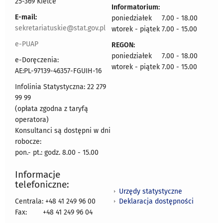
25-369 Kielce
Informatorium:
E-mail:
poniedziałek 7.00 - 18.00
sekretariatuskie@stat.gov.pl
wtorek - piątek 7.00 - 15.00
e-PUAP
REGON:
poniedziałek 7.00 - 18.00
e-Doręczenia:
wtorek - piątek 7.00 - 15.00
AE:PL-97139-46357-FGUIH-16
Infolinia Statystyczna: 22 279
99 99
(opłata zgodna z taryfą
operatora)
Konsultanci są dostępni w dni
robocze:
pon.- pt.: godz. 8.00 - 15.00
Informacje
telefoniczne:
Urzędy statystyczne
Deklaracja dostępności
Centrala: +48 41 249 96 00
Fax:
+48 41 249 96 04