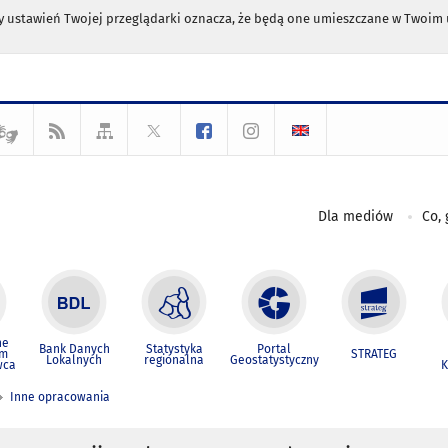
any ustawień Twojej przeglądarki oznacza, że będą one umieszczane w Twoi
Dla mediów
Co, 
ne
Bank Danych
Statystyka
Portal
um
STRATEG
Lokalnych
regionalna
Geostatystyczny
wca
K
Inne opracowania