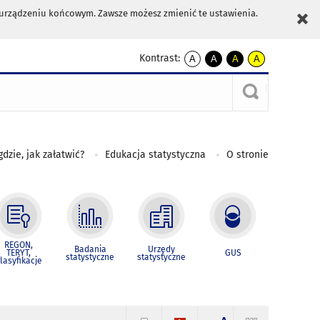
m urządzeniu końcowym. Zawsze możesz zmienić te ustawienia.
Kontrast:
A
A
A
A
kontrast
kontrast
kontrast
kontrast
domyślny
biały
żółty
czarny
tekst
tekst
tekst
na
na
na
czarnym
czarnym
żółtym
gdzie, jak załatwić?
Edukacja statystyczna
O stronie
REGON,
Badania
Urzędy
TERYT,
GUS
statystyczne
statystyczne
lasyfikacje