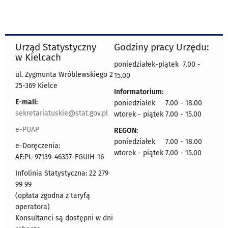
Urząd Statystyczny
Godziny pracy Urzędu:
w Kielcach
poniedziałek-piątek 7.00 -
ul. Zygmunta Wróblewskiego 2
15.00
25-369 Kielce
Informatorium:
E-mail:
poniedziałek 7.00 - 18.00
sekretariatuskie@stat.gov.pl
wtorek - piątek 7.00 - 15.00
e-PUAP
REGON:
poniedziałek 7.00 - 18.00
e-Doręczenia:
wtorek - piątek 7.00 - 15.00
AE:PL-97139-46357-FGUIH-16
Infolinia Statystyczna: 22 279
99 99
(opłata zgodna z taryfą
operatora)
Konsultanci są dostępni w dni