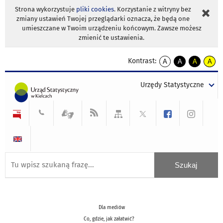
Strona wykorzystuje
pliki cookies
. Korzystanie z witryny bez
zmiany ustawień Twojej przeglądarki oznacza, że będą one
umieszczane w Twoim urządzeniu końcowym. Zawsze możesz
zmienić te ustawienia.
Kontrast:
A
A
A
A
kontrast
kontrast
kontrast
kontra
domyślny
biały
żółty
czarny
Urzędy Statystyczne
tekst
tekst
tekst
na
na
na
czarnym
czarnym
żółtym
Dla mediów
Co, gdzie, jak załatwić?