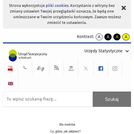
Strona wykorzystuje
pliki cookies
. Korzystanie z witryny bez
zmiany ustawień Twojej przeglądarki oznacza, że będą one
umieszczane w Twoim urządzeniu końcowym. Zawsze możesz
zmienić te ustawienia.
Kontrast:
A
A
A
A
kontrast
kontrast
kontrast
kontra
domyślny
biały
żółty
czarny
Urzędy Statystyczne
tekst
tekst
tekst
na
na
na
czarnym
czarnym
żółtym
Dla mediów
Co, gdzie, jak załatwić?