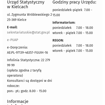
Urząd Statystyczny
Godziny pracy Urzędu:
w Kielcach
poniedziałek-piątek 7.00 -
ul. Zygmunta Wróblewskiego 2
15.00
25-369 Kielce
Informatorium:
E-mail:
poniedziałek 7.00 - 18.00
sekretariatuskie@stat.gov.pl
wtorek - piątek 7.00 - 15.00
e-PUAP
REGON:
poniedziałek 7.00 - 18.00
e-Doręczenia:
wtorek - piątek 7.00 - 15.00
AE:PL-97139-46357-FGUIH-16
Infolinia Statystyczna: 22 279
99 99
(opłata zgodna z taryfą
operatora)
Konsultanci są dostępni w dni
robocze:
pon.- pt.: godz. 8.00 - 15.00
Informacje