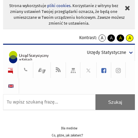
Strona wykorzystuje
pliki cookies
. Korzystanie z witryny bez
zmiany ustawień Twojej przeglądarki oznacza, że będą one
umieszczane w Twoim urządzeniu końcowym. Zawsze możesz
zmienić te ustawienia.
Kontrast:
A
A
A
A
kontrast
kontrast
kontrast
kontra
domyślny
biały
żółty
czarny
Urzędy Statystyczne
tekst
tekst
tekst
na
na
na
czarnym
czarnym
żółtym
Dla mediów
Co, gdzie, jak załatwić?