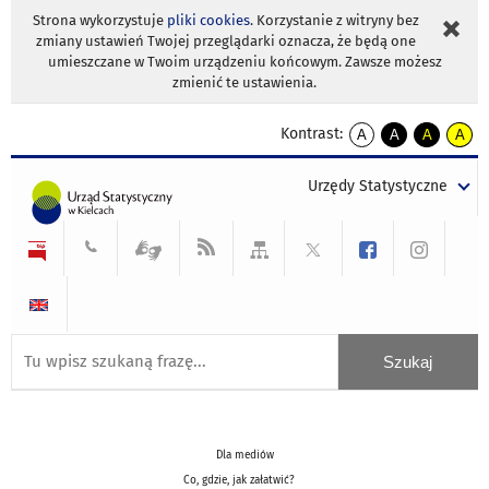
Strona wykorzystuje
pliki cookies
. Korzystanie z witryny bez
zmiany ustawień Twojej przeglądarki oznacza, że będą one
umieszczane w Twoim urządzeniu końcowym. Zawsze możesz
zmienić te ustawienia.
Kontrast:
A
A
A
A
kontrast
kontrast
kontrast
kontra
domyślny
biały
żółty
czarny
Urzędy Statystyczne
tekst
tekst
tekst
na
na
na
czarnym
czarnym
żółtym
Dla mediów
Co, gdzie, jak załatwić?