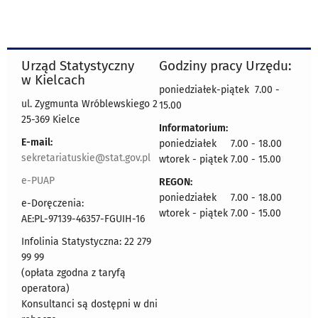
Urząd Statystyczny
Godziny pracy Urzędu:
w Kielcach
poniedziałek-piątek 7.00 -
ul. Zygmunta Wróblewskiego 2
15.00
25-369 Kielce
Informatorium:
E-mail:
poniedziałek 7.00 - 18.00
sekretariatuskie@stat.gov.pl
wtorek - piątek 7.00 - 15.00
e-PUAP
REGON:
poniedziałek 7.00 - 18.00
e-Doręczenia:
wtorek - piątek 7.00 - 15.00
AE:PL-97139-46357-FGUIH-16
Infolinia Statystyczna: 22 279
99 99
(opłata zgodna z taryfą
operatora)
Konsultanci są dostępni w dni