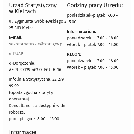
Urząd Statystyczny
Godziny pracy Urzędu:
w Kielcach
poniedziałek-piątek 7.00 -
ul. Zygmunta Wróblewskiego 2
15.00
25-369 Kielce
Informatorium:
E-mail:
poniedziałek 7.00 - 18.00
sekretariatuskie@stat.gov.pl
wtorek - piątek 7.00 - 15.00
e-PUAP
REGON:
poniedziałek 7.00 - 18.00
e-Doręczenia:
wtorek - piątek 7.00 - 15.00
AE:PL-97139-46357-FGUIH-16
Infolinia Statystyczna: 22 279
99 99
(opłata zgodna z taryfą
operatora)
Konsultanci są dostępni w dni
robocze:
pon.- pt.: godz. 8.00 - 15.00
Informacje