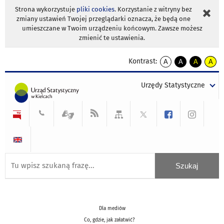
Strona wykorzystuje
pliki cookies
. Korzystanie z witryny bez
zmiany ustawień Twojej przeglądarki oznacza, że będą one
umieszczane w Twoim urządzeniu końcowym. Zawsze możesz
zmienić te ustawienia.
Kontrast:
A
A
A
A
kontrast
kontrast
kontrast
kontra
domyślny
biały
żółty
czarny
Urzędy Statystyczne
tekst
tekst
tekst
na
na
na
czarnym
czarnym
żółtym
Dla mediów
Co, gdzie, jak załatwić?