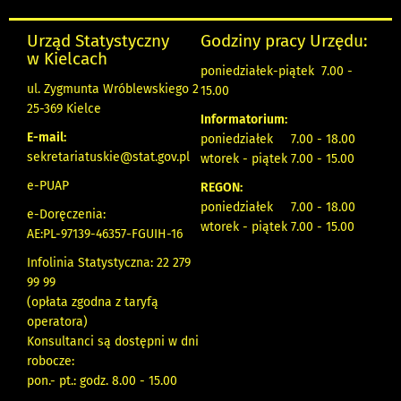
Urząd Statystyczny
Godziny pracy Urzędu:
w Kielcach
poniedziałek-piątek 7.00 -
ul. Zygmunta Wróblewskiego 2
15.00
25-369 Kielce
Informatorium:
E-mail:
poniedziałek 7.00 - 18.00
sekretariatuskie@stat.gov.pl
wtorek - piątek 7.00 - 15.00
e-PUAP
REGON:
poniedziałek 7.00 - 18.00
e-Doręczenia:
wtorek - piątek 7.00 - 15.00
AE:PL-97139-46357-FGUIH-16
Infolinia Statystyczna: 22 279
99 99
(opłata zgodna z taryfą
operatora)
Konsultanci są dostępni w dni
robocze:
pon.- pt.: godz. 8.00 - 15.00