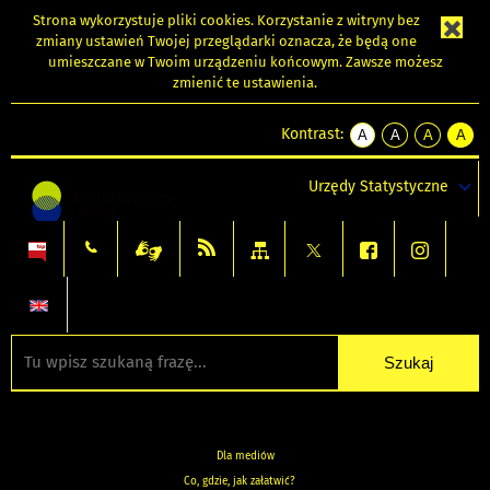
Strona wykorzystuje
pliki cookies
. Korzystanie z witryny bez
zmiany ustawień Twojej przeglądarki oznacza, że będą one
umieszczane w Twoim urządzeniu końcowym. Zawsze możesz
zmienić te ustawienia.
Kontrast:
A
A
A
A
kontrast
kontrast
kontrast
kontra
domyślny
biały
żółty
czarny
Urzędy Statystyczne
tekst
tekst
tekst
na
na
na
czarnym
czarnym
żółtym
Dla mediów
Co, gdzie, jak załatwić?