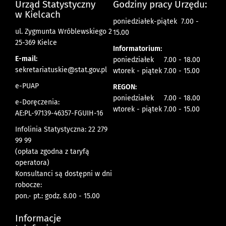
Urząd Statystyczny
Godziny pracy Urzędu:
w Kielcach
poniedziałek-piątek 7.00 -
ul. Zygmunta Wróblewskiego 2
15.00
25-369 Kielce
Informatorium:
E-mail:
poniedziałek 7.00 - 18.00
sekretariatuskie@stat.gov.pl
wtorek - piątek 7.00 - 15.00
e-PUAP
REGON:
poniedziałek 7.00 - 18.00
e-Doręczenia:
wtorek - piątek 7.00 - 15.00
AE:PL-97139-46357-FGUIH-16
Infolinia Statystyczna: 22 279
99 99
(opłata zgodna z taryfą
operatora)
Konsultanci są dostępni w dni
robocze:
pon.- pt.: godz. 8.00 - 15.00
Informacje