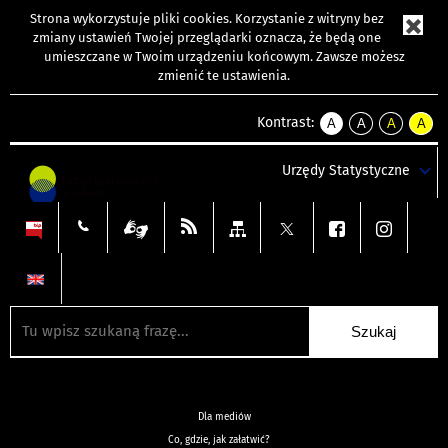
Strona wykorzystuje
pliki cookies
. Korzystanie z witryny bez
zmiany ustawień Twojej przeglądarki oznacza, że będą one
umieszczane w Twoim urządzeniu końcowym. Zawsze możesz
zmienić te ustawienia.
Kontrast:
A
A
A
A
kontrast
kontrast
kontrast
kontra
domyślny
biały
żółty
czarny
Urzędy Statystyczne
tekst
tekst
tekst
na
na
na
czarnym
czarnym
żółtym
Dla mediów
Co, gdzie, jak załatwić?