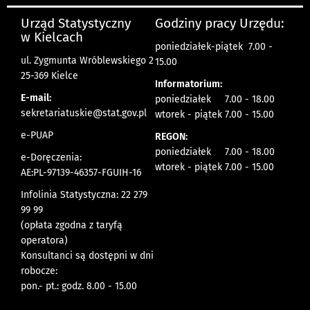
Urząd Statystyczny
Godziny pracy Urzędu:
w Kielcach
poniedziałek-piątek 7.00 -
ul. Zygmunta Wróblewskiego 2
15.00
25-369 Kielce
Informatorium:
E-mail:
poniedziałek 7.00 - 18.00
sekretariatuskie@stat.gov.pl
wtorek - piątek 7.00 - 15.00
e-PUAP
REGON:
poniedziałek 7.00 - 18.00
e-Doręczenia:
wtorek - piątek 7.00 - 15.00
AE:PL-97139-46357-FGUIH-16
Infolinia Statystyczna: 22 279
99 99
(opłata zgodna z taryfą
operatora)
Konsultanci są dostępni w dni
robocze:
pon.- pt.: godz. 8.00 - 15.00