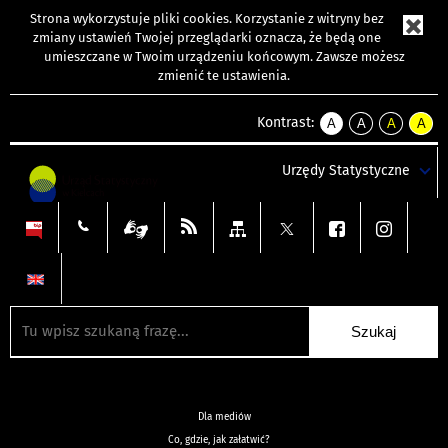
Strona wykorzystuje
pliki cookies
. Korzystanie z witryny bez
zmiany ustawień Twojej przeglądarki oznacza, że będą one
umieszczane w Twoim urządzeniu końcowym. Zawsze możesz
zmienić te ustawienia.
Kontrast:
A
A
A
A
kontrast
kontrast
kontrast
kontra
domyślny
biały
żółty
czarny
Urzędy Statystyczne
tekst
tekst
tekst
na
na
na
czarnym
czarnym
żółtym
Dla mediów
Co, gdzie, jak załatwić?